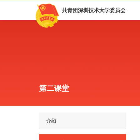
共青团深圳技术大学委员会
第二课堂
介绍