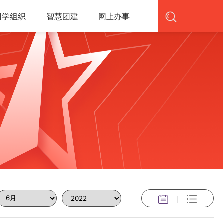
团学组织
智慧团建
网上办事